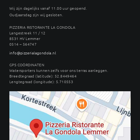
Wij zijn dagelijks vanaf 11.00 uur geopend.
Oudjaarsdag zijn wij gesloten.
PIZZERIA RISTORANTE LA GONDOLA
Langestreek 11 / 12
8531 HV Lemmer
0514 – 564747
info@pizzerialagondola.nl
GPS COÖRDINATEN
Watersporters kunnen zelfs voor ons terras aanleggen.
Breedtegraad (latitude): 52.8449464
Lengtegraad (longitude): 5.710553