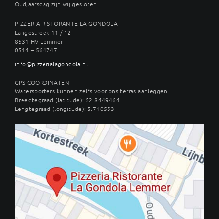
Oudjaarsdag zijn wij gesloten.
PIZZERIA RISTORANTE LA GONDOLA
Langestreek 11 / 12
8531 HV Lemmer
0514 – 564747
info@pizzerialagondola.nl
GPS COÖRDINATEN
Watersporters kunnen zelfs voor ons terras aanleggen.
Breedtegraad (latitude): 52.8449464
Lengtegraad (longitude): 5.710553