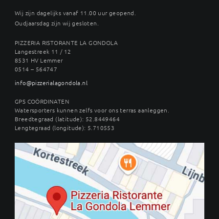
Wij zijn dagelijks vanaf 11.00 uur geopend.
Oudjaarsdag zijn wij gesloten.
PIZZERIA RISTORANTE LA GONDOLA
Langestreek 11 / 12
8531 HV Lemmer
0514 – 564747
info@pizzerialagondola.nl
GPS COÖRDINATEN
Watersporters kunnen zelfs voor ons terras aanleggen.
Breedtegraad (latitude): 52.8449464
Lengtegraad (longitude): 5.710553