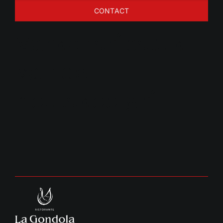
CONTACT
Varkensribstuk
van de
houtskoolgrill