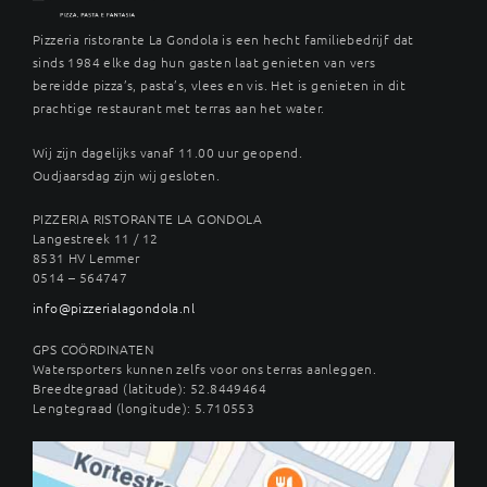
Pizzeria ristorante La Gondola is een hecht familiebedrijf dat
sinds 1984 elke dag hun gasten laat genieten van vers
bereidde pizza’s, pasta’s, vlees en vis. Het is genieten in dit
prachtige restaurant met terras aan het water.
Wij zijn dagelijks vanaf 11.00 uur geopend.
Oudjaarsdag zijn wij gesloten.
PIZZERIA RISTORANTE LA GONDOLA
Langestreek 11 / 12
8531 HV Lemmer
0514 – 564747
info@pizzerialagondola.nl
GPS COÖRDINATEN
Watersporters kunnen zelfs voor ons terras aanleggen.
Breedtegraad (latitude): 52.8449464
Lengtegraad (longitude): 5.710553