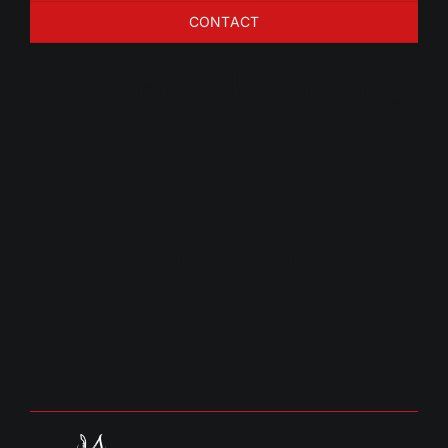
CONTACT
USA Black Angus
kogelbiefstuk
met
champignons