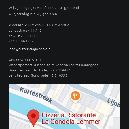
Wij zijn dagelijks vanaf 11.00 uur geopend.
Oudjaarsdag zijn wij gesloten.
PIZZERIA RISTORANTE LA GONDOLA
Langestreek 11 / 12
8531 HV Lemmer
0514 – 564747
info@pizzerialagondola.nl
GPS COÖRDINATEN
Watersporters kunnen zelfs voor ons terras aanleggen.
Breedtegraad (latitude): 52.8449464
Lengtegraad (longitude): 5.710553