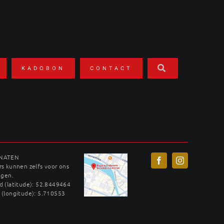
KADOBON
CONTACT
INATEN
s kunnen zelfs voor ons
ggen.
 (latitude): 52.8449464
 (longitude): 5.710553