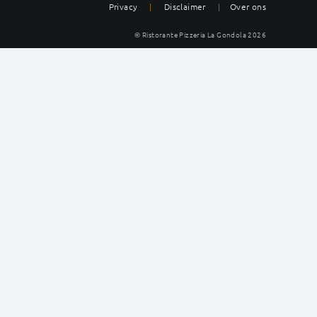
Privacy
|
Disclaimer
|
Over ons
© Ristorante Pizzeria La Gondola
2026