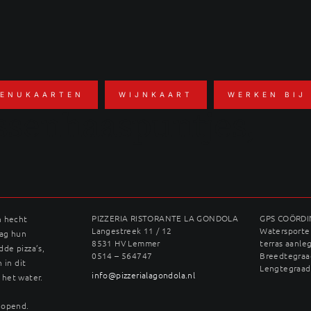
ENUKAARTEN
WIJNKAART
WERKEN BIJ
ossenhaaspuntjes,
PIZZERIA RISTORANTE LA GONDOLA
GPS COÖRD
n hecht
Langestreek 11 / 12
Watersporter
dag hun
8531 HV Lemmer
terras aanle
dde pizza’s,
0514 – 564747
Breedtegraad
 in dit
Lengtegraad
info@pizzerialagondola.nl
 het water.
geopend.