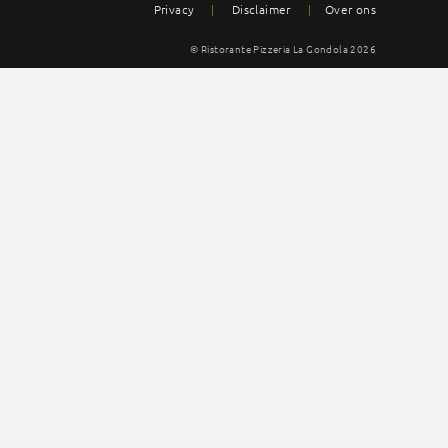
Privacy
|
Disclaimer
|
Over ons
© Ristorante Pizzeria La Gondola
2026