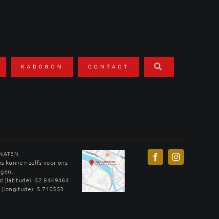
KADOBON
CONTACT
INATEN
s kunnen zelfs voor ons
ggen.
 (latitude): 52.8449464
 (longitude): 5.710553