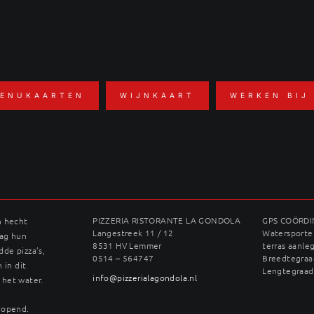
ENUKAARTEN
WIJNKAART
WERKEN BIJ
nara
PIZZERIA RISTORANTE LA GONDOLA
GPS COÖRD
n hecht
Langestreek 11 / 12
Watersporter
dag hun
8531 HV Lemmer
terras aanle
dde pizza’s,
0514 – 564747
Breedtegraad
 in dit
Lengtegraad
info@pizzerialagondola.nl
 het water.
geopend.