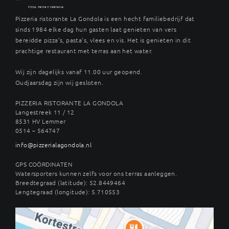
Pizzeria ristorante La Gondola is een hecht familiebedrijf dat
sinds 1984 elke dag hun gasten laat genieten van vers
bereidde pizza’s, pasta’s, vlees en vis. Het is genieten in dit
prachtige restaurant met terras aan het water.
Wij zijn dagelijks vanaf 11.00 uur geopend.
Oudjaarsdag zijn wij gesloten.
PIZZERIA RISTORANTE LA GONDOLA
Langestreek 11 / 12
8531 HV Lemmer
0514 – 564747
info@pizzerialagondola.nl
GPS COÖRDINATEN
Watersporters kunnen zelfs voor ons terras aanleggen.
Breedtegraad (latitude): 52.8449464
Lengtegraad (longitude): 5.710553