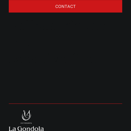
CONTACT
Saffraanrisotto
met
zeeduivelfilet