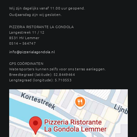
Wij zijn dagelijks vanaf 11.00 uur geopend.
Oudjaarsdag zijn wij gesloten.
PIZZERIA RISTORANTE LA GONDOLA
Langestreek 11 / 12
8531 HV Lemmer
0514 – 564747
info@pizzerialagondola.nl
GPS COÖRDINATEN
Watersporters kunnen zelfs voor ons terras aanleggen.
Breedtegraad (latitude): 52.8449464
Lengtegraad (longitude): 5.710553