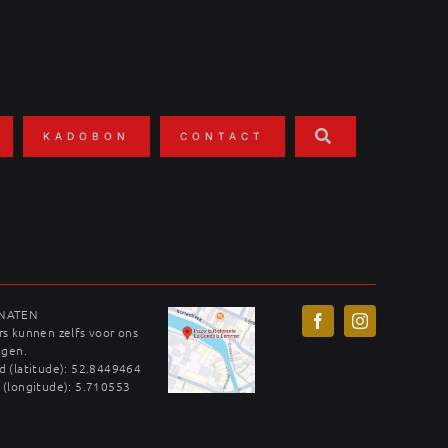
KADOBON
CONTACT
INATEN
s kunnen zelfs voor ons
ggen.
 (latitude): 52.8449464
 (longitude): 5.710553