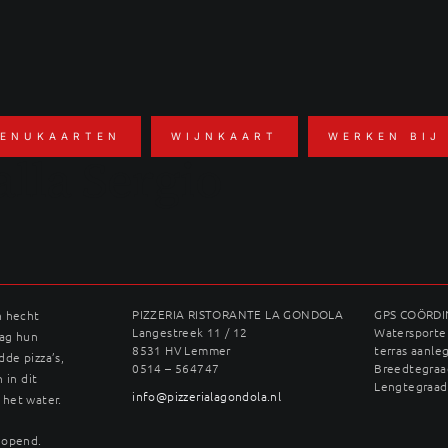
ENUKAARTEN
WIJNKAART
WERKEN BIJ
alla Sergio
PIZZERIA RISTORANTE LA GONDOLA
GPS COÖRD
n hecht
Langestreek 11 / 12
Watersporter
dag hun
8531 HV Lemmer
terras aanle
dde pizza’s,
0514 – 564747
Breedtegraad
 in dit
Lengtegraad
info@pizzerialagondola.nl
 het water.
geopend.