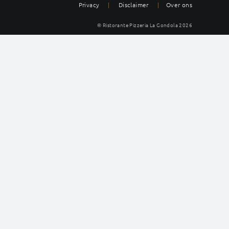
Privacy
|
Disclaimer
|
Over ons
© Ristorante Pizzeria La Gondola
2026