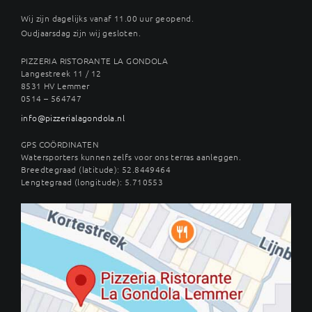
Wij zijn dagelijks vanaf 11.00 uur geopend.
Oudjaarsdag zijn wij gesloten.
PIZZERIA RISTORANTE LA GONDOLA
Langestreek 11 / 12
8531 HV Lemmer
0514 – 564747
info@pizzerialagondola.nl
GPS COÖRDINATEN
Watersporters kunnen zelfs voor ons terras aanleggen.
Breedtegraad (latitude): 52.8449464
Lengtegraad (longitude): 5.710553