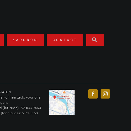
KADOBON
CONTACT
INATEN
s kunnen zelfs voor ons
ggen.
 (latitude): 52.8449464
 (longitude): 5.710553