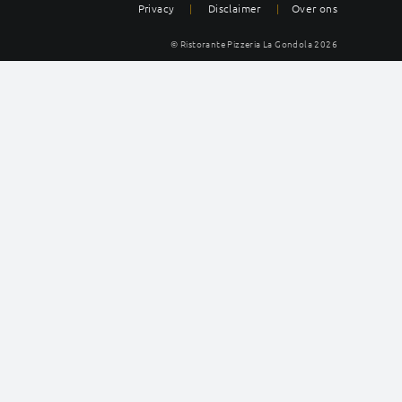
Privacy
|
Disclaimer
|
Over ons
© Ristorante Pizzeria La Gondola
2026