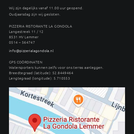
Wij zijn dagelijks vanaf 11.00 uur geopend.
Oudjaarsdag zijn wij gesloten.
PIZZERIA RISTORANTE LA GONDOLA
Langestreek 11 / 12
8531 HV Lemmer
0514 – 564747
info@pizzerialagondola.nl
GPS COÖRDINATEN
Watersporters kunnen zelfs voor ons terras aanleggen.
Breedtegraad (latitude): 52.8449464
Lengtegraad (longitude): 5.710553