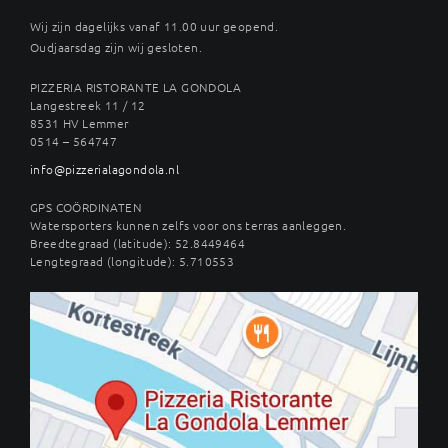
Wij zijn dagelijks vanaf 11.00 uur geopend.
Oudjaarsdag zijn wij gesloten.
PIZZERIA RISTORANTE LA GONDOLA
Langestreek 11 / 12
8531 HV Lemmer
0514 – 564747
info@pizzerialagondola.nl
GPS COÖRDINATEN
Watersporters kunnen zelfs voor ons terras aanleggen.
Breedtegraad (latitude): 52.8449464
Lengtegraad (longitude): 5.710553