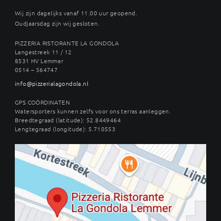
Wij zijn dagelijks vanaf 11.00 uur geopend.
Oudjaarsdag zijn wij gesloten.
PIZZERIA RISTORANTE LA GONDOLA
Langestreek 11 / 12
8531 HV Lemmer
0514 – 564747
info@pizzerialagondola.nl
GPS COÖRDINATEN
Watersporters kunnen zelfs voor ons terras aanleggen.
Breedtegraad (latitude): 52.8449464
Lengtegraad (longitude): 5.710553