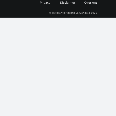
Privacy
|
Disclaimer
|
Over ons
© Ristorante Pizzeria La Gondola
2026