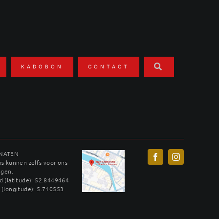
KADOBON
CONTACT
INATEN
s kunnen zelfs voor ons
ggen.
 (latitude): 52.8449464
 (longitude): 5.710553