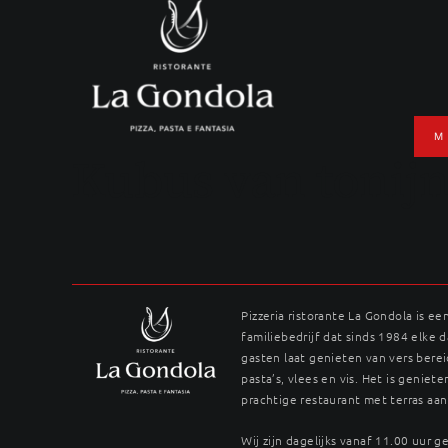
Ga
naar
inhoud
M
Kubus van tonij
Pizzeria ristorante La Gondola is ee
familiebedrijf dat sinds 1984 elke 
gasten laat genieten van vers berei
pasta’s, vlees en vis. Het is genieten
prachtige restaurant met terras aan
Wij zijn dagelijks vanaf 11.00 uur 