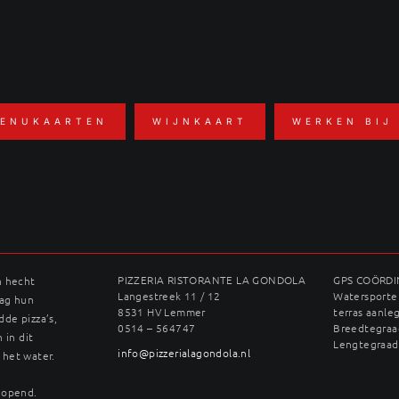
ENUKAARTEN
WIJNKAART
WERKEN BIJ
n
PIZZERIA RISTORANTE LA GONDOLA
GPS COÖRD
n hecht
Langestreek 11 / 12
Watersporter
dag hun
8531 HV Lemmer
terras aanle
dde pizza’s,
0514 – 564747
Breedtegraad
 in dit
Lengtegraad
info@pizzerialagondola.nl
 het water.
geopend.