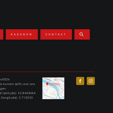
KADOBON
CONTACT
INATEN
s kunnen zelfs voor ons
ggen.
 (latitude): 52.8449464
 (longitude): 5.710553