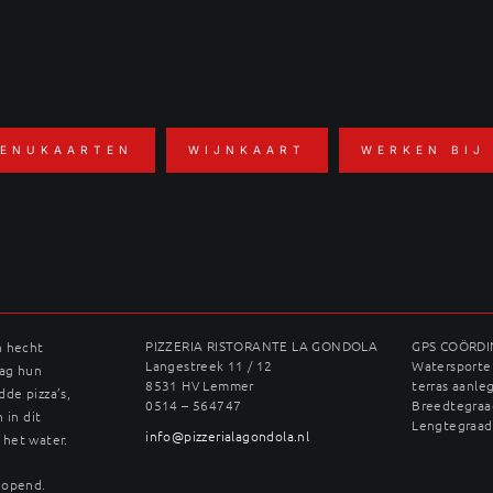
ENUKAARTEN
WIJNKAART
WERKEN BIJ
n kalfszwezerik
PIZZERIA RISTORANTE LA GONDOLA
GPS COÖRD
n hecht
Langestreek 11 / 12
Watersporter
dag hun
8531 HV Lemmer
terras aanle
dde pizza’s,
0514 – 564747
Breedtegraad
 in dit
Lengtegraad
info@pizzerialagondola.nl
 het water.
geopend.