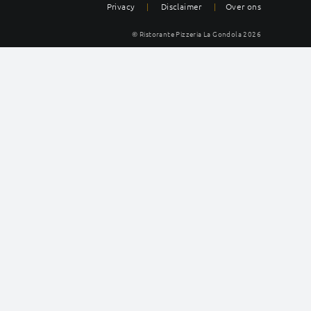
Privacy
|
Disclaimer
|
Over ons
© Ristorante Pizzeria La Gondola
2026