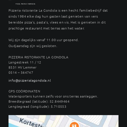
Pizzeria ristorante La Gondola is een hecht familiebedrijf dat
sinds 1984 elke dag hun gasten laat genieten van vers
bereidde pizza’s, pasta’s, vlees en vis. Het is genieten in dit
prachtige restaurant met terras aan het water.
Wij zijn dagelijks vanaf 11.00 uur geopend.
Oudjaarsdag zijn wij gesloten.
PIZZERIA RISTORANTE LA GONDOLA
Langestreek 11 / 12
8531 HV Lemmer
0514 – 564747
info@pizzerialagondola.nl
GPS COÖRDINATEN
Watersporters kunnen zelfs voor ons terras aanleggen.
Breedtegraad (latitude): 52.8449464
Lengtegraad (longitude): 5.710553