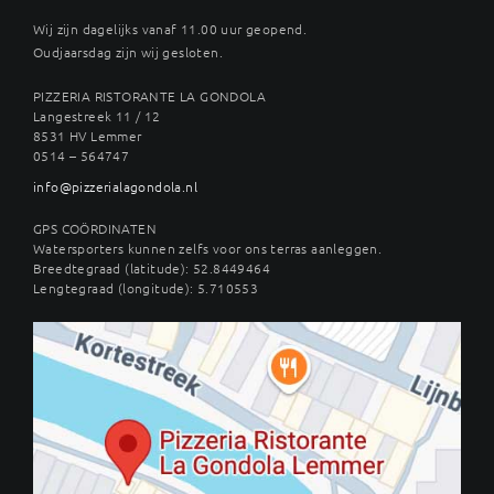
Wij zijn dagelijks vanaf 11.00 uur geopend.
Oudjaarsdag zijn wij gesloten.
PIZZERIA RISTORANTE LA GONDOLA
Langestreek 11 / 12
8531 HV Lemmer
0514 – 564747
info@pizzerialagondola.nl
GPS COÖRDINATEN
Watersporters kunnen zelfs voor ons terras aanleggen.
Breedtegraad (latitude): 52.8449464
Lengtegraad (longitude): 5.710553