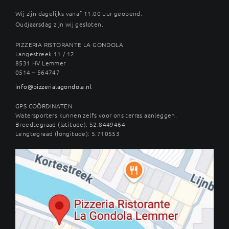
Wij zijn dagelijks vanaf 11.00 uur geopend.
Oudjaarsdag zijn wij gesloten.
PIZZERIA RISTORANTE LA GONDOLA
Langestreek 11 / 12
8531 HV Lemmer
0514 – 564747
info@pizzerialagondola.nl
GPS COÖRDINATEN
Watersporters kunnen zelfs voor ons terras aanleggen.
Breedtegraad (latitude): 52.8449464
Lengtegraad (longitude): 5.710553