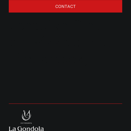
CONTACT
Zeeduivelfilet
omwikkeld met
Tirolerspek,