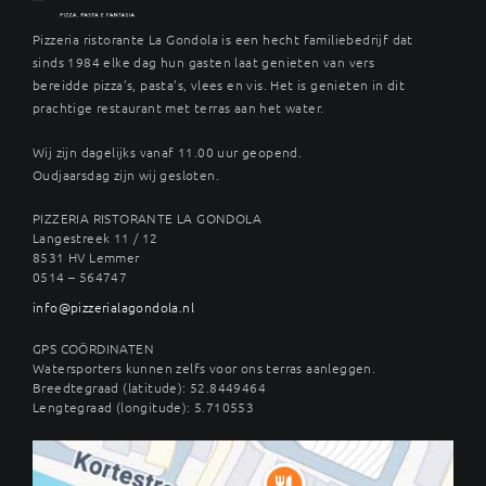
Pizzeria ristorante La Gondola is een hecht familiebedrijf dat
sinds 1984 elke dag hun gasten laat genieten van vers
bereidde pizza’s, pasta’s, vlees en vis. Het is genieten in dit
prachtige restaurant met terras aan het water.
Wij zijn dagelijks vanaf 11.00 uur geopend.
Oudjaarsdag zijn wij gesloten.
PIZZERIA RISTORANTE LA GONDOLA
Langestreek 11 / 12
8531 HV Lemmer
0514 – 564747
info@pizzerialagondola.nl
GPS COÖRDINATEN
Watersporters kunnen zelfs voor ons terras aanleggen.
Breedtegraad (latitude): 52.8449464
Lengtegraad (longitude): 5.710553