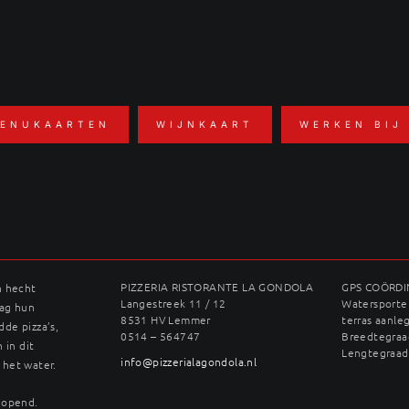
ENUKAARTEN
WIJNKAART
WERKEN BIJ
PIZZERIA RISTORANTE LA GONDOLA
GPS COÖRD
n hecht
Langestreek 11 / 12
Watersporter
dag hun
8531 HV Lemmer
terras aanle
dde pizza’s,
0514 – 564747
Breedtegraad
 in dit
Lengtegraad
info@pizzerialagondola.nl
 het water.
geopend.