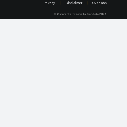
Privacy
|
Disclaimer
|
Over ons
© Ristorante Pizzeria La Gondola
2026