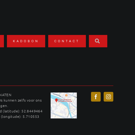
KADOBON
CONTACT
INATEN
s kunnen zelfs voor ons
ggen.
 (latitude): 52.8449464
 (longitude): 5.710553