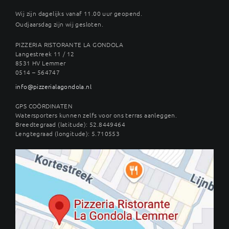
Wij zijn dagelijks vanaf 11.00 uur geopend.
Oudjaarsdag zijn wij gesloten.
PIZZERIA RISTORANTE LA GONDOLA
Langestreek 11 / 12
8531 HV Lemmer
0514 – 564747
info@pizzerialagondola.nl
GPS COÖRDINATEN
Watersporters kunnen zelfs voor ons terras aanleggen.
Breedtegraad (latitude): 52.8449464
Lengtegraad (longitude): 5.710553