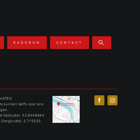
KADOBON
CONTACT
INATEN
s kunnen zelfs voor ons
ggen.
 (latitude): 52.8449464
 (longitude): 5.710553