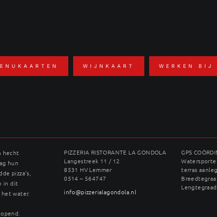
ENUKAARTEN
WIJNKAART
WERKEN BIJ
PIZZERIA RISTORANTE LA GONDOLA
GPS COÖRD
n hecht
Langestreek 11 / 12
Watersporter
dag hun
8531 HV Lemmer
terras aanle
dde pizza’s,
0514 – 564747
Breedtegraad
 in dit
Lengtegraad
info@pizzerialagondola.nl
 het water.
geopend.