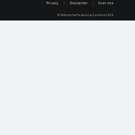
Privacy
|
Disclaimer
|
Over ons
© Ristorante Pizzeria La Gondola
2026