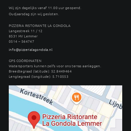
Wij zijn dagelijks vanaf 11.00 uur geopend.
Oudjaarsdag zijn wij gesloten.
PIZZERIA RISTORANTE LA GONDOLA
Langestreek 11 / 12
8531 HV Lemmer
0514 – 564747
info@pizzerialagondola.nl
GPS COÖRDINATEN
Watersporters kunnen zelfs voor ons terras aanleggen.
Breedtegraad (latitude): 52.8449464
Lengtegraad (longitude): 5.710553