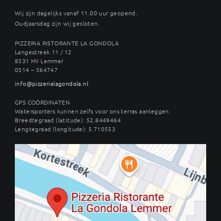
Wij zijn dagelijks vanaf 11.00 uur geopend.
Oudjaarsdag zijn wij gesloten.
PIZZERIA RISTORANTE LA GONDOLA
Langestreek 11 / 12
8531 HV Lemmer
0514 – 564747
info@pizzerialagondola.nl
GPS COÖRDINATEN
Watersporters kunnen zelfs voor ons terras aanleggen.
Breedtegraad (latitude): 52.8449464
Lengtegraad (longitude): 5.710553