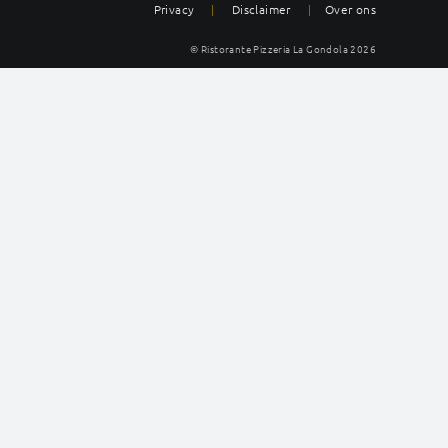
Privacy
|
Disclaimer
|
Over ons
© Ristorante Pizzeria La Gondola
2026