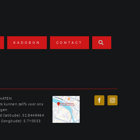
KADOBON
CONTACT
INATEN
s kunnen zelfs voor ons
ggen.
 (latitude): 52.8449464
 (longitude): 5.710553