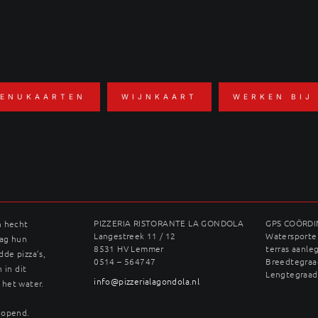
ENUKAARTEN
WIJNKAART
WERKEN BIJ
PIZZERIA RISTORANTE LA GONDOLA
GPS COÖRD
n hecht
Langestreek 11 / 12
Watersporter
dag hun
8531 HV Lemmer
terras aanle
dde pizza’s,
0514 – 564747
Breedtegraad
 in dit
Lengtegraad
info@pizzerialagondola.nl
 het water.
geopend.