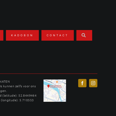
KADOBON
CONTACT
INATEN
s kunnen zelfs voor ons
ggen.
 (latitude): 52.8449464
 (longitude): 5.710553