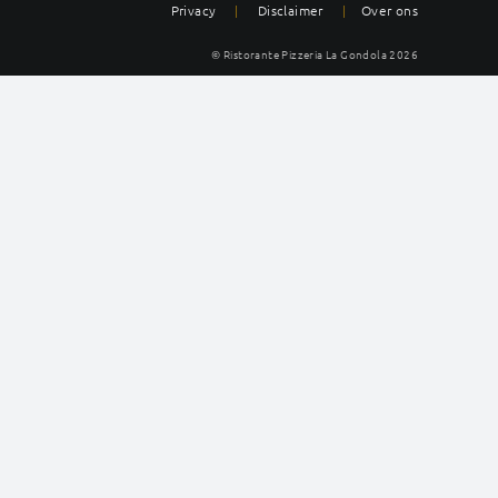
Privacy
|
Disclaimer
|
Over ons
© Ristorante Pizzeria La Gondola
2026