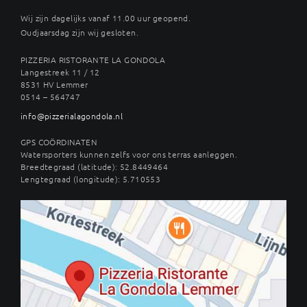
Wij zijn dagelijks vanaf 11.00 uur geopend.
Oudjaarsdag zijn wij gesloten.
PIZZERIA RISTORANTE LA GONDOLA
Langestreek 11 / 12
8531 HV Lemmer
0514 – 564747
info@pizzerialagondola.nl
GPS COÖRDINATEN
Watersporters kunnen zelfs voor ons terras aanleggen.
Breedtegraad (latitude): 52.8449464
Lengtegraad (longitude): 5.710553