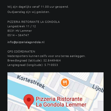
Wij zijn dagelijks vanaf 11.00 uur geopend.
Oudjaarsdag zijn wij gesloten.
PIZZERIA RISTORANTE LA GONDOLA
Langestreek 11 / 12
8531 HV Lemmer
0514 – 564747
info@pizzerialagondola.nl
GPS COÖRDINATEN
Watersporters kunnen zelfs voor ons terras aanleggen.
Breedtegraad (latitude): 52.8449464
Lengtegraad (longitude): 5.710553