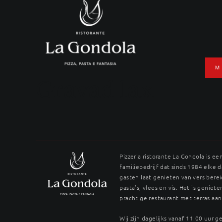
Ga
naar
inhoud
M
Gravad lax
Pizzeria ristorante La Gondola is ee
familiebedrijf dat sinds 1984 elke 
gasten laat genieten van vers berei
pasta’s, vlees en vis. Het is genieten
prachtige restaurant met terras aan
Wij zijn dagelijks vanaf 11.00 uur 