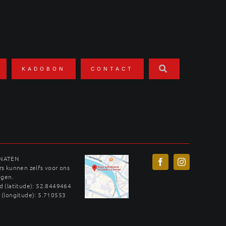
KADOBON
CONTACT
INATEN
s kunnen zelfs voor ons
ggen.
 (latitude): 52.8449464
 (longitude): 5.710553