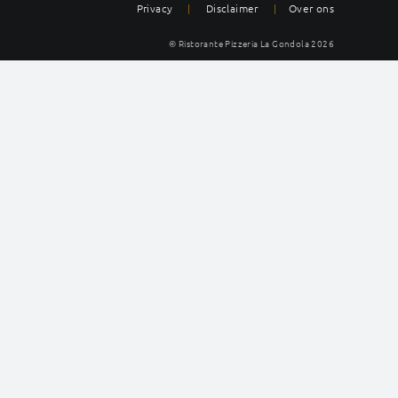
Privacy
|
Disclaimer
|
Over ons
© Ristorante Pizzeria La Gondola
2026