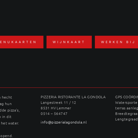
ENUKAARTEN
WIJNKAART
WERKEN BIJ
PIZZERIA RISTORANTE LA GONDOLA
GPS COÖRD
n hecht
Langestreek 11 / 12
Watersporter
dag hun
8531 HV Lemmer
terras aanle
dde pizza’s,
0514 – 564747
Breedtegraad
 in dit
Lengtegraad
info@pizzerialagondola.nl
 het water.
geopend.