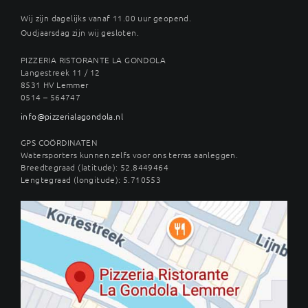
Wij zijn dagelijks vanaf 11.00 uur geopend.
Oudjaarsdag zijn wij gesloten.
PIZZERIA RISTORANTE LA GONDOLA
Langestreek 11 / 12
8531 HV Lemmer
0514 – 564747
info@pizzerialagondola.nl
GPS COÖRDINATEN
Watersporters kunnen zelfs voor ons terras aanleggen.
Breedtegraad (latitude): 52.8449464
Lengtegraad (longitude): 5.710553