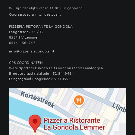
Wij zijn dagelijks vanaf 11.00 uur geopend.
Oudjaarsdag zijn wij gesloten.
PIZZERIA RISTORANTE LA GONDOLA
Langestreek 11 / 12
8531 HV Lemmer
0514 – 564747
info@pizzerialagondola.nl
GPS COÖRDINATEN
Watersporters kunnen zelfs voor ons terras aanleggen.
Breedtegraad (latitude): 52.8449464
Lengtegraad (longitude): 5.710553