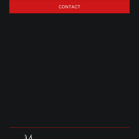
CONTACT
Dry aged
tomahawk 1200
gram voor 2
personen