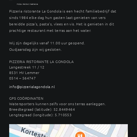
Pizzeria ristorante La Gondola is een hecht familiebedrijf dat
sinds 1984 elke dag hun gasten laat genieten van vers
bereidde pizza’s, pasta’s, vlees en vis. Het is genieten in dit
prachtige restaurant met terras aan het water.
Wij zijn dagelijks vanaf 11.00 uur geopend.
Oudjaarsdag zijn wij gesloten.
PIZZERIA RISTORANTE LA GONDOLA
Langestreek 11 / 12
8531 HV Lemmer
0514 – 564747
info@pizzerialagondola.nl
GPS COÖRDINATEN
Watersporters kunnen zelfs voor ons terras aanleggen.
Breedtegraad (latitude): 52.8449464
Lengtegraad (longitude): 5.710553