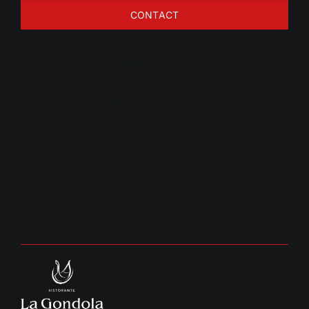
CONTACT
Drie pittige
Argentijnse
gamba’s