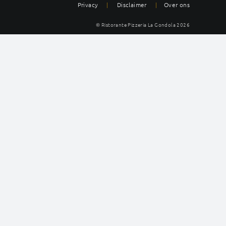
Privacy
|
Disclaimer
|
Over ons
© Ristorante Pizzeria La Gondola
2026