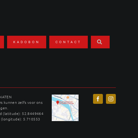
KADOBON
CONTACT
INATEN
s kunnen zelfs voor ons
ggen.
 (latitude): 52.8449464
 (longitude): 5.710553