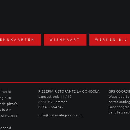
ENUKAARTEN
WIJNKAART
WERKEN BIJ
o
PIZZERIA RISTORANTE LA GONDOLA
GPS COÖRD
n hecht
Langestreek 11 / 12
Watersporter
dag hun
8531 HV Lemmer
terras aanle
dde pizza’s,
0514 – 564747
Breedtegraad
 in dit
Lengtegraad
info@pizzerialagondola.nl
 het water.
geopend.