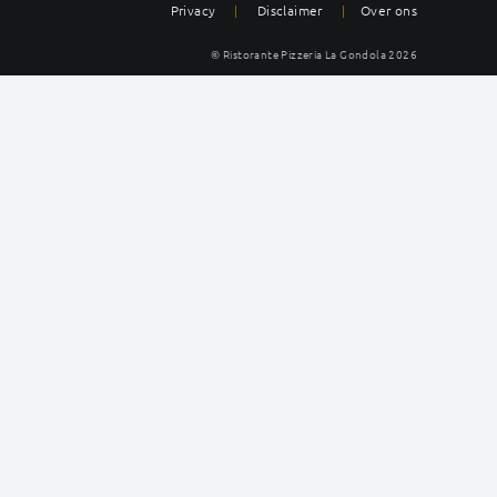
Privacy
|
Disclaimer
|
Over ons
© Ristorante Pizzeria La Gondola
2026