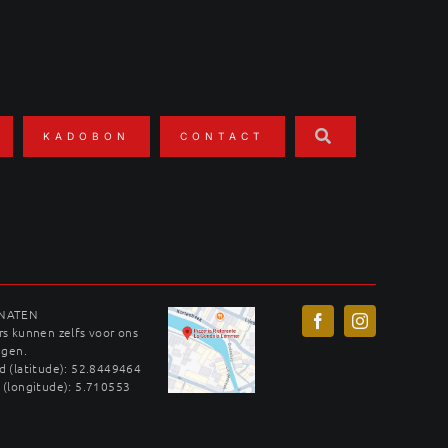
KADOBON
CONTACT
INATEN
s kunnen zelfs voor ons
ggen.
 (latitude): 52.8449464
 (longitude): 5.710553