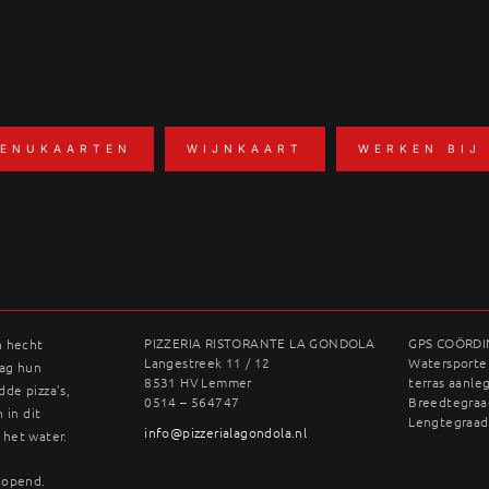
ENUKAARTEN
WIJNKAART
WERKEN BIJ
 tonijn
PIZZERIA RISTORANTE LA GONDOLA
GPS COÖRD
n hecht
Langestreek 11 / 12
Watersporter
dag hun
8531 HV Lemmer
terras aanle
dde pizza’s,
0514 – 564747
Breedtegraad
 in dit
Lengtegraad
info@pizzerialagondola.nl
 het water.
geopend.