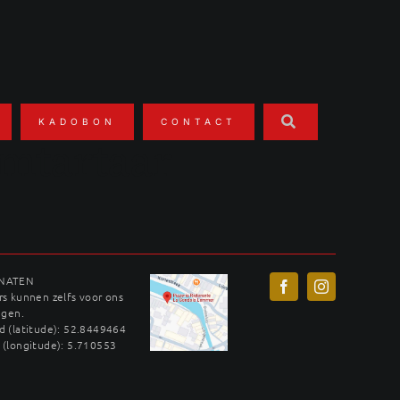
KADOBON
CONTACT
lmtartaar
INATEN
s kunnen zelfs voor ons
ggen.
 (latitude): 52.8449464
 (longitude): 5.710553