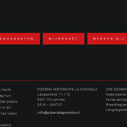
ENUKAARTEN
WIJNKAART
WERKEN BIJ
gerookte zalm en za
PIZZERIA RISTORANTE LA GONDOLA
GPS COÖRD
n hecht
Langestreek 11 / 12
Watersporter
dag hun
8531 HV Lemmer
terras aanle
dde pizza’s,
0514 – 564747
Breedtegraad
 in dit
Lengtegraad
info@pizzerialagondola.nl
 het water.
geopend.