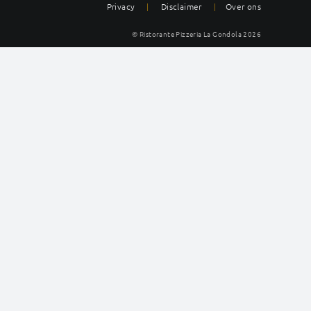
Privacy
|
Disclaimer
|
Over ons
© Ristorante Pizzeria La Gondola
2026