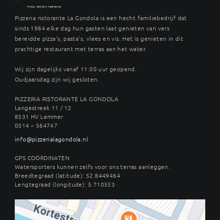
Pizzeria ristorante La Gondola is een hecht familiebedrijf dat
sinds 1984 elke dag hun gasten laat genieten van vers
bereidde pizza’s, pasta’s, vlees en vis. Het is genieten in dit
prachtige restaurant met terras aan het water.
Wij zijn dagelijks vanaf 11.00 uur geopend.
Oudjaarsdag zijn wij gesloten.
PIZZERIA RISTORANTE LA GONDOLA
Langestreek 11 / 12
8531 HV Lemmer
0514 – 564747
info@pizzerialagondola.nl
GPS COÖRDINATEN
Watersporters kunnen zelfs voor ons terras aanleggen.
Breedtegraad (latitude): 52.8449464
Lengtegraad (longitude): 5.710553