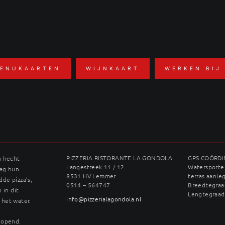
ENUKAARTEN
WIJNKAART
WERKEN BIJ
colade cheesecake
PIZZERIA RISTORANTE LA GONDOLA
GPS COÖRD
n hecht
Langestreek 11 / 12
Watersporter
dag hun
8531 HV Lemmer
terras aanle
dde pizza’s,
0514 – 564747
Breedtegraad
 in dit
Lengtegraad
info@pizzerialagondola.nl
 het water.
geopend.