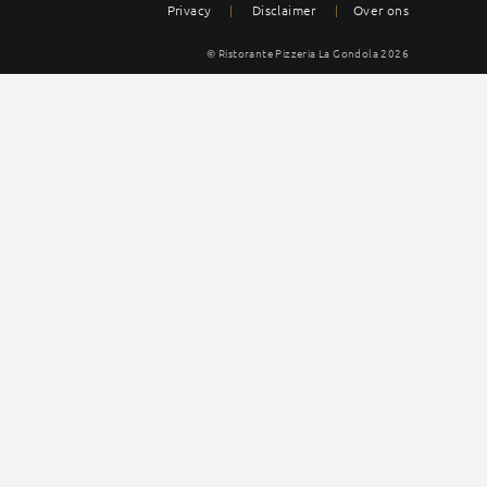
Privacy
|
Disclaimer
|
Over ons
© Ristorante Pizzeria La Gondola
2026