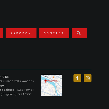
KADOBON
CONTACT
INATEN
s kunnen zelfs voor ons
ggen.
 (latitude): 52.8449464
 (longitude): 5.710553