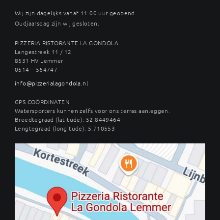
Wij zijn dagelijks vanaf 11.00 uur geopend.
Oudjaarsdag zijn wij gesloten.
PIZZERIA RISTORANTE LA GONDOLA
Langestreek 11 / 12
8531 HV Lemmer
0514 – 564747
info@pizzerialagondola.nl
GPS COÖRDINATEN
Watersporters kunnen zelfs voor ons terras aanleggen.
Breedtegraad (latitude): 52.8449464
Lengtegraad (longitude): 5.710553