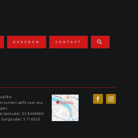
KADOBON
CONTACT
INATEN
s kunnen zelfs voor ons
ggen.
 (latitude): 52.8449464
 (longitude): 5.710553