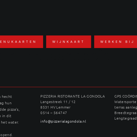
ENUKAARTEN
WIJNKAART
WERKEN BIJ
le met aardbeien,
PIZZERIA RISTORANTE LA GONDOLA
GPS COÖRD
n hecht
Langestreek 11 / 12
Watersporter
dag hun
8531 HV Lemmer
terras aanle
dde pizza’s,
0514 – 564747
Breedtegraad
 in dit
Lengtegraad
info@pizzerialagondola.nl
 het water.
geopend.