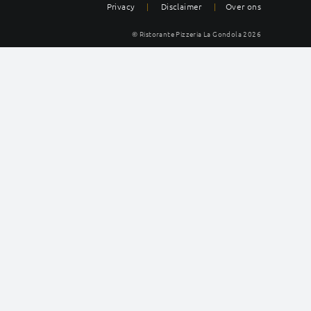
Privacy
|
Disclaimer
|
Over ons
© Ristorante Pizzeria La Gondola
2026