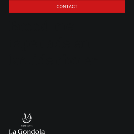
CONTACT
Brood met
tapenade en
kruidenboter