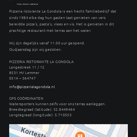
Pizzeria ristorante La Gondola is een hecht familiebedrijf dat
sinds 1984 elke dag hun gasten laat genieten van vers
bereidde pizza’s, pasta’s, vlees en vis. Het is genieten in dit
prachtige restaurant met terras aan het water.
Wij zijn dagelijks vanaf 11.00 uur geopend.
Oudjaarsdag zijn wij gesloten.
PIZZERIA RISTORANTE LA GONDOLA
Langestreek 11 / 12
8531 HV Lemmer
0514 – 564747
info@pizzerialagondola.nl
GPS COÖRDINATEN
Watersporters kunnen zelfs voor ons terras aanleggen.
Breedtegraad (latitude): 52.8449464
Lengtegraad (longitude): 5.710553