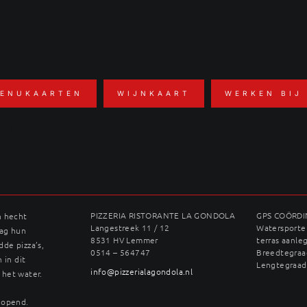
ENUKAARTEN
WIJNKAART
WERKEN BIJ
soep
PIZZERIA RISTORANTE LA GONDOLA
GPS COÖRD
n hecht
Langestreek 11 / 12
Watersporter
dag hun
8531 HV Lemmer
terras aanle
dde pizza’s,
0514 – 564747
Breedtegraad
 in dit
Lengtegraad
info@pizzerialagondola.nl
 het water.
geopend.