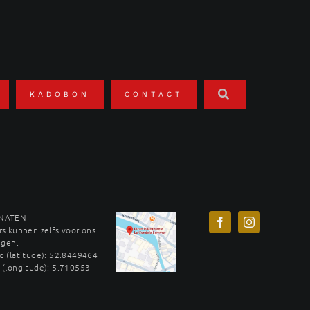
KADOBON
CONTACT
INATEN
s kunnen zelfs voor ons
ggen.
 (latitude): 52.8449464
 (longitude): 5.710553