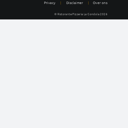
Privacy
|
Disclaimer
|
Over ons
© Ristorante Pizzeria La Gondola
2026