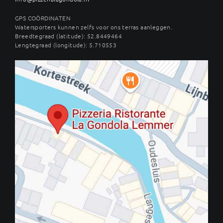
GPS COÖRDINATEN
Watersporters kunnen zelfs voor ons terras aanleggen.
Breedtegraad (latitude): 52.8449464
Lengtegraad (longitude): 5.710553